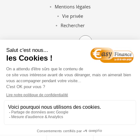
Mentions légales
Vie privée
Rechercher
NOUS SUIVRE
Un crédit vous engage et doit être remboursé. Vérifiez vos capacités de
remboursement avant de vous engager.
L'emprunteur dispose d'un délai de réflexion de 10 jours. La vente est
subordonnée à l'obtention du prêt. Si celui-ci n'est pas obtenu, le
vendeur doit lui rembourser les sommes versées.
Copyright © 2010-2026 Easy Finance, La clé de votre projet. Tous droits
réservés.
OBTENIR UNE PROPOSITION DE PRÊT
TROUVER UNE AGENCE