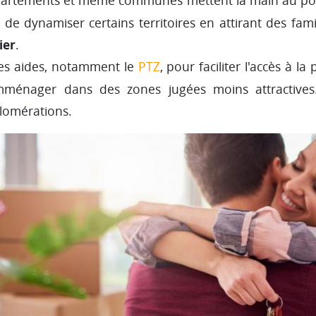
artements et même communes mettent la main au port
 de dynamiser certains territoires en attirant des fam
ier
.
des aides, notamment le
PTZ
, pour faciliter l'accès à 
ménager dans des zones jugées moins attractives.
lomérations.