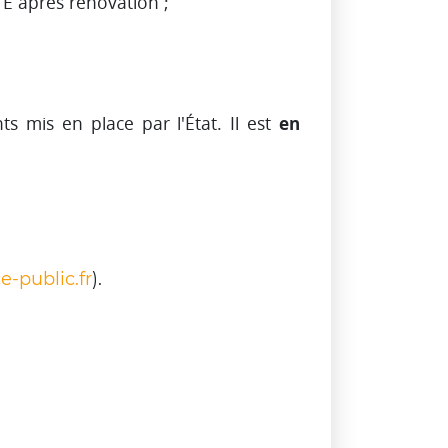
 E après rénovation ;
en
ts mis en place par l'État. Il est
e-public.fr
).