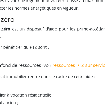
e des travaux, le logement devra être classé au maximum
ter les normes énergétiques en vigueur.
 zéro
 Zéro
est un dispositif d'aide pour les primo-accédan
.
r bénéficier du PTZ sont :
afond de ressources (voir
ressources PTZ sur servic
chat immobilier rentre dans le cadre de cette aide :
er à vocation résidentielle ;
l ancien ;